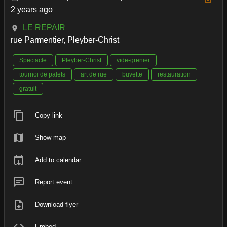
2 years ago
LE REPAIR
rue Parmentier, Pleyber-Christ
Spectacle
Pleyber-Christ
vide-grenier
tournoi de palets
art de rue
buvette
restauration
gratuit
Copy link
Show map
Add to calendar
Report event
Download flyer
Embed