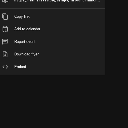
https://framalistes.org/sympa/info/undimanchedanslesmontsdarree
Copy link
Add to calendar
Report event
Download flyer
Embed